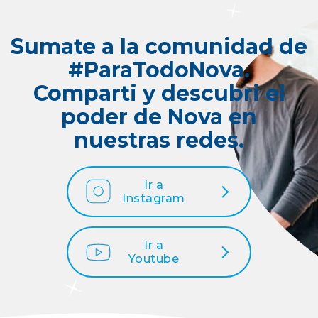
Sumate a la comunidad de
#ParaTodoNova.
Comparti y descubri el
poder de Nova en
nuestras redes.
Ir a
Instagram
Ir a
Youtube