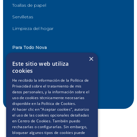
Toallas de papel
Servilletas
Limpieza del hogar
Para Todo Nova
×
Desafío Nova
Este sitio web utiliza
cookies
Decilo con Nova
He recibido la información de la
Política de
Conocé Club Softys
Privacidad
sobre el tratamiento de mis
datos personales, y la información sobre el
Contactanos
uso de cookies técnicamente necesarias
disponible en la
Política de Cookies
.
Al hacer clic en "Aceptar cookies", autorizo
el uso de las cookies opcionales detalladas
en Centro de Cookies. También puedo
rechazarlas o configurarlas. Sin embargo,
bloquear algunos tipos de cookies puede