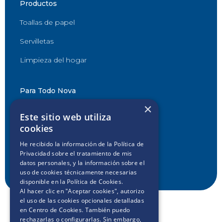
Productos
Toallas de papel
Servilletas
Limpieza del hogar
Para Todo Nova
×
Desafío Nova
Este sitio web utiliza
cookies
Decilo con Nova
He recibido la información de la
Política de
Conocé Club Softys
Privacidad
sobre el tratamiento de mis
datos personales, y la información sobre el
Contactanos
uso de cookies técnicamente necesarias
disponible en la
Política de Cookies
.
Al hacer clic en "Aceptar cookies", autorizo
el uso de las cookies opcionales detalladas
en Centro de Cookies. También puedo
rechazarlas o configurarlas. Sin embargo,